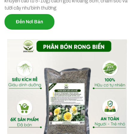
khuyến cáo từ 5-10g) cách gốc khoảng 5cm, chăm sóc và
tưới cây như bình thường
Đến Nơi Bán