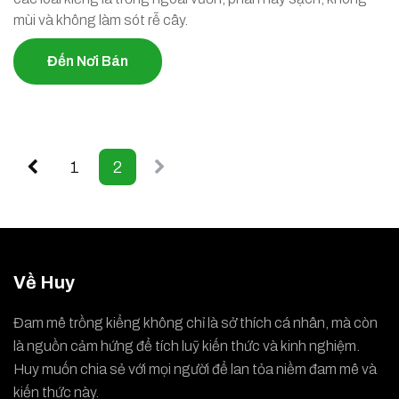
mùi và không làm sót rễ cây.
Đến Nơi Bán
1
2
Về Huy
Đam mê trồng kiểng không chỉ là sở thích cá nhân, mà còn
là nguồn cảm hứng để tích luỹ kiến thức và kinh nghiệm.
Huy muốn chia sẻ với mọi người để lan tỏa niềm đam mê và
kiến thức này.