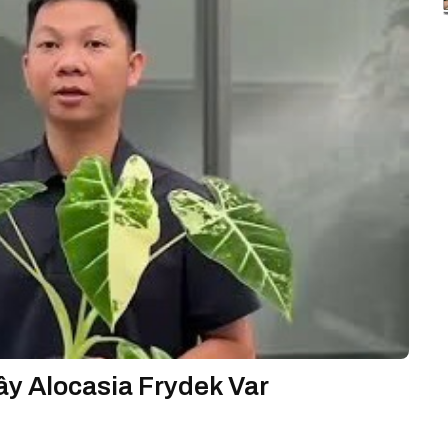
ây Alocasia Frydek Var