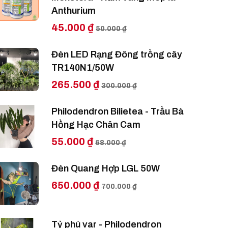
Anthurium
45.000 ₫
50.000 ₫
Đèn LED Rạng Đông trồng cây
TR140N1/50W
265.500 ₫
300.000 ₫
Philodendron Bilietea - Trầu Bà
Hồng Hạc Chân Cam
55.000 ₫
68.000 ₫
Đèn Quang Hợp LGL 50W
650.000 ₫
700.000 ₫
Tỷ phú var - Philodendron