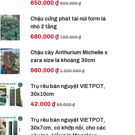
650.000 ₫
800.000 ₫
Chậu cứng phát tài núi form lá
nhỏ 2 tầng
680.000 ₫
700.000 ₫
Chậu cây Anthurium Michelle x
zara size lá khoảng 30cm
980.000 ₫
1.200.000 ₫
Trụ rêu bán nguyệt VIETPOT,
30x10cm
42.000 ₫
60.000 ₫
Trụ rêu bán nguyệt VIETPOT,
30x7cm, có khớp nối, cho các