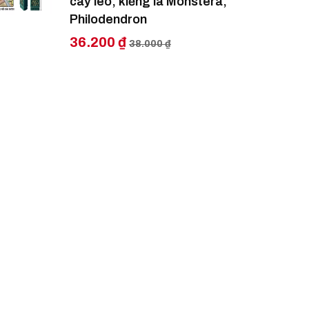
cây leo, kiểng lá Monstera,
Philodendron
36.200 ₫
38.000 ₫