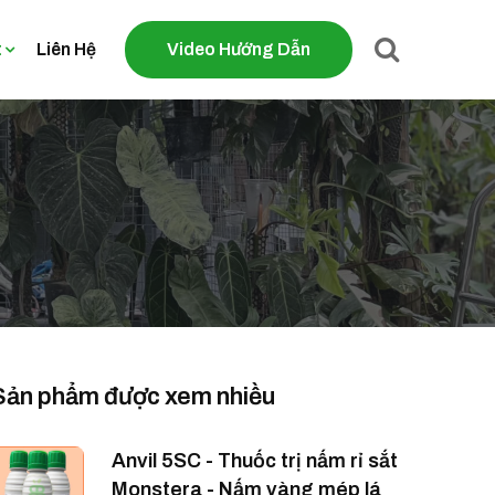
t
Liên Hệ
Video Hướng Dẫn
Sản phẩm được xem nhiều
Anvil 5SC - Thuốc trị nấm rỉ sắt
Monstera - Nấm vàng mép lá