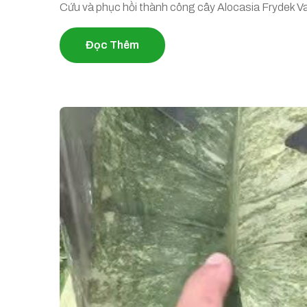
Cứu và phục hồi thành công cây Alocasia Frydek V
Đọc Thêm