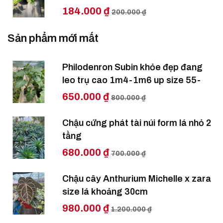
184.000 ₫
200.000 ₫
Sản phẩm mới mất
Philodenron Subin khỏe đẹp đang
leo trụ cao 1m4-1m6 up size 55-
650.000 ₫
800.000 ₫
Chậu cứng phát tài núi form lá nhỏ 2
tầng
680.000 ₫
700.000 ₫
Chậu cây Anthurium Michelle x zara
size lá khoảng 30cm
980.000 ₫
1.200.000 ₫