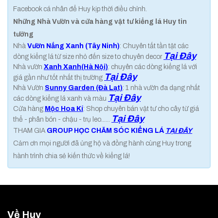
Facebook cá nhân để Huy kịp thời điều chỉnh.
Những Nhà Vườn và cửa hàng vật tư kiểng lá Huy tin
tưởng
Nhà
Vườn Nắng Xanh (Tây Ninh)
: Chuyên tất tần tật các
Tại Đây
dòng kiểng lá từ size nhỏ đến size to chuyên decor
Nhà vườn
Xanh Xanh(Hà Nội)
: chuyên các dòng kiểng lá với
Tại Đây
giá gần như tốt nhất thị trường
Nhà Vườn
Sunny Garden (Đà Lạt)
: 1 nhà vườn đa dạng nhất
Tại Đây
các dòng kiểng lá xanh và màu
Cửa hàng
Mộc Hoa Kí
: Shop chuyên bán vật tư cho cây từ giá
Tại Đây
thể - phân bón - chậu - trụ leo......
THAM GIA
GROUP HỌC CHĂM SÓC KIỂNG LÁ
TẠI ĐÂY
Cảm ơn mọi người đã ủng hộ và đồng hành cùng Huy trong
hành trình chia sẻ kiến thức về kiểng lá!
Về Huy