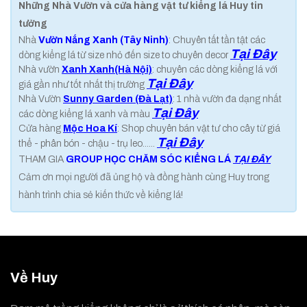
Những Nhà Vườn và cửa hàng vật tư kiểng lá Huy tin
tưởng
Nhà
Vườn Nắng Xanh (Tây Ninh)
: Chuyên tất tần tật các
Tại Đây
dòng kiểng lá từ size nhỏ đến size to chuyên decor
Nhà vườn
Xanh Xanh(Hà Nội)
: chuyên các dòng kiểng lá với
Tại Đây
giá gần như tốt nhất thị trường
Nhà Vườn
Sunny Garden (Đà Lạt)
: 1 nhà vườn đa dạng nhất
Tại Đây
các dòng kiểng lá xanh và màu
Cửa hàng
Mộc Hoa Kí
: Shop chuyên bán vật tư cho cây từ giá
Tại Đây
thể - phân bón - chậu - trụ leo......
THAM GIA
GROUP HỌC CHĂM SÓC KIỂNG LÁ
TẠI ĐÂY
Cảm ơn mọi người đã ủng hộ và đồng hành cùng Huy trong
hành trình chia sẻ kiến thức về kiểng lá!
Về Huy