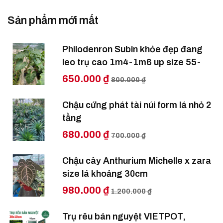
Sản phẩm mới mất
Philodenron Subin khỏe đẹp đang
leo trụ cao 1m4-1m6 up size 55-
650.000 ₫
800.000 ₫
Chậu cứng phát tài núi form lá nhỏ 2
tầng
680.000 ₫
700.000 ₫
Chậu cây Anthurium Michelle x zara
size lá khoảng 30cm
980.000 ₫
1.200.000 ₫
Trụ rêu bán nguyệt VIETPOT,