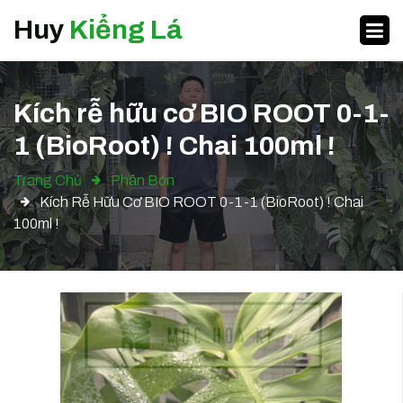
Huy
Kiểng Lá
Kích rễ hữu cơ BIO ROOT 0-1-
1 (BioRoot) ! Chai 100ml !
Trang Chủ
Phân Bón
Kích Rễ Hữu Cơ BIO ROOT 0-1-1 (BioRoot) ! Chai
100ml !