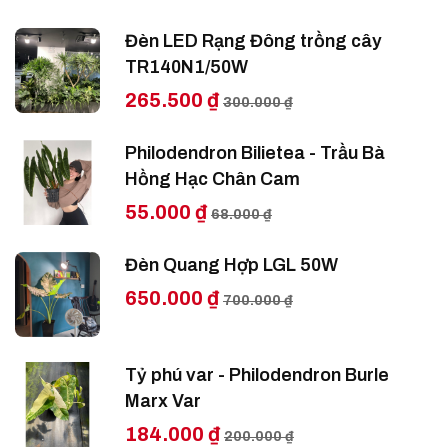
Đèn LED Rạng Đông trồng cây
TR140N1/50W
265.500 ₫
300.000 ₫
Philodendron Bilietea - Trầu Bà
Hồng Hạc Chân Cam
55.000 ₫
68.000 ₫
Đèn Quang Hợp LGL 50W
650.000 ₫
700.000 ₫
Tỷ phú var - Philodendron Burle
Marx Var
184.000 ₫
200.000 ₫