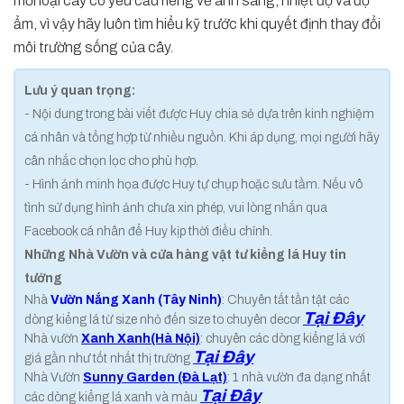
mỗi loại cây có yêu cầu riêng về ánh sáng, nhiệt độ và độ
ẩm, vì vậy hãy luôn tìm hiểu kỹ trước khi quyết định thay đổi
môi trường sống của cây.
Lưu ý quan trọng:
- Nội dung trong bài viết được Huy chia sẻ dựa trên kinh nghiệm
cá nhân và tổng hợp từ nhiều nguồn. Khi áp dụng, mọi người hãy
cân nhắc chọn lọc cho phù hợp.
- Hình ảnh minh họa được Huy tự chụp hoặc sưu tầm. Nếu vô
tình sử dụng hình ảnh chưa xin phép, vui lòng nhắn qua
Facebook cá nhân để Huy kịp thời điều chỉnh.
Những Nhà Vườn và cửa hàng vật tư kiểng lá Huy tin
tưởng
Nhà
Vườn Nắng Xanh (Tây Ninh)
: Chuyên tất tần tật các
Tại Đây
dòng kiểng lá từ size nhỏ đến size to chuyên decor
Nhà vườn
Xanh Xanh(Hà Nội)
: chuyên các dòng kiểng lá với
Tại Đây
giá gần như tốt nhất thị trường
Nhà Vườn
Sunny Garden (Đà Lạt)
: 1 nhà vườn đa dạng nhất
Tại Đây
các dòng kiểng lá xanh và màu