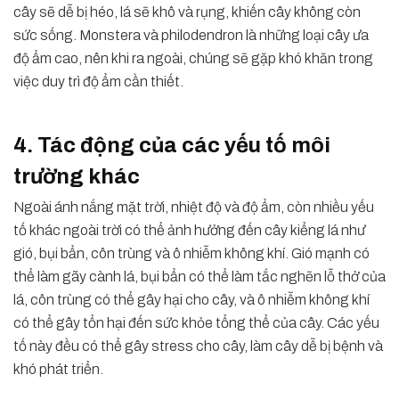
cây sẽ dễ bị héo, lá sẽ khô và rụng, khiến cây không còn
sức sống. Monstera và philodendron là những loại cây ưa
độ ẩm cao, nên khi ra ngoài, chúng sẽ gặp khó khăn trong
việc duy trì độ ẩm cần thiết.
4. Tác động của các yếu tố môi
trường khác
Ngoài ánh nắng mặt trời, nhiệt độ và độ ẩm, còn nhiều yếu
tố khác ngoài trời có thể ảnh hưởng đến cây kiểng lá như
gió, bụi bẩn, côn trùng và ô nhiễm không khí. Gió mạnh có
thể làm gãy cành lá, bụi bẩn có thể làm tắc nghẽn lỗ thở của
lá, côn trùng có thể gây hại cho cây, và ô nhiễm không khí
có thể gây tổn hại đến sức khỏe tổng thể của cây. Các yếu
tố này đều có thể gây stress cho cây, làm cây dễ bị bệnh và
khó phát triển.