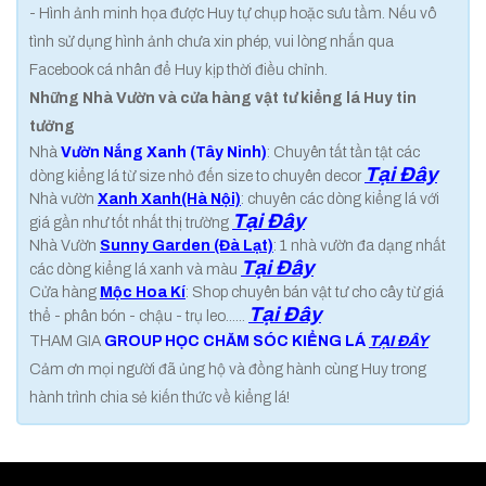
- Hình ảnh minh họa được Huy tự chụp hoặc sưu tầm. Nếu vô
tình sử dụng hình ảnh chưa xin phép, vui lòng nhắn qua
Facebook cá nhân để Huy kịp thời điều chỉnh.
Những Nhà Vườn và cửa hàng vật tư kiểng lá Huy tin
tưởng
Nhà
Vườn Nắng Xanh (Tây Ninh)
: Chuyên tất tần tật các
Tại Đây
dòng kiểng lá từ size nhỏ đến size to chuyên decor
Nhà vườn
Xanh Xanh(Hà Nội)
: chuyên các dòng kiểng lá với
Tại Đây
giá gần như tốt nhất thị trường
Nhà Vườn
Sunny Garden (Đà Lạt)
: 1 nhà vườn đa dạng nhất
Tại Đây
các dòng kiểng lá xanh và màu
Cửa hàng
Mộc Hoa Kí
: Shop chuyên bán vật tư cho cây từ giá
Tại Đây
thể - phân bón - chậu - trụ leo......
THAM GIA
GROUP HỌC CHĂM SÓC KIỂNG LÁ
TẠI ĐÂY
Cảm ơn mọi người đã ủng hộ và đồng hành cùng Huy trong
hành trình chia sẻ kiến thức về kiểng lá!