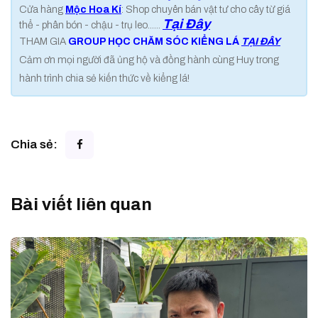
Cửa hàng
Mộc Hoa Kí
: Shop chuyên bán vật tư cho cây từ giá
Tại Đây
thể - phân bón - chậu - trụ leo......
THAM GIA
GROUP HỌC CHĂM SÓC KIỂNG LÁ
TẠI ĐÂY
Cảm ơn mọi người đã ủng hộ và đồng hành cùng Huy trong
hành trình chia sẻ kiến thức về kiểng lá!
Chia sẻ:
Bài viết liên quan