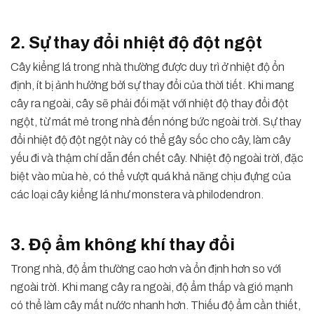
2. Sự thay đổi nhiệt độ đột ngột
Cây kiểng lá trong nhà thường được duy trì ở nhiệt độ ổn
định, ít bị ảnh hưởng bởi sự thay đổi của thời tiết. Khi mang
cây ra ngoài, cây sẽ phải đối mặt với nhiệt độ thay đổi đột
ngột, từ mát mẻ trong nhà đến nóng bức ngoài trời. Sự thay
đổi nhiệt độ đột ngột này có thể gây sốc cho cây, làm cây
yếu đi và thậm chí dẫn đến chết cây. Nhiệt độ ngoài trời, đặc
biệt vào mùa hè, có thể vượt quá khả năng chịu đựng của
các loại cây kiểng lá như monstera và philodendron.
3. Độ ẩm không khí thay đổi
Trong nhà, độ ẩm thường cao hơn và ổn định hơn so với
ngoài trời. Khi mang cây ra ngoài, độ ẩm thấp và gió mạnh
có thể làm cây mất nước nhanh hơn. Thiếu độ ẩm cần thiết,