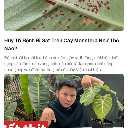
Huy Trị Bệnh Rỉ Sắt Trên Cây Monstera Như Thế
Nào?
Bệnh rỉ sắt là một loại bệnh do nấm gây ra, thường xuất hiện dưới
dạng các đốm màu vàng hoặc nâu trên lá, làm giảm khả năng
quang hợp và sức khỏe tổng thể của cây. Việc phát hiện