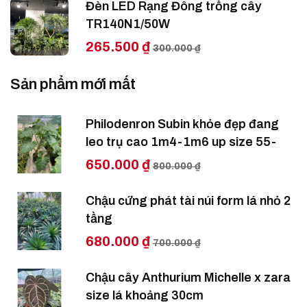
Đèn LED Rạng Đông trồng cây
TR140N1/50W
265.500 ₫
300.000 ₫
Sản phẩm mới mất
Philodenron Subin khỏe đẹp đang
leo trụ cao 1m4-1m6 up size 55-
650.000 ₫
800.000 ₫
Chậu cứng phát tài núi form lá nhỏ 2
tầng
680.000 ₫
700.000 ₫
Chậu cây Anthurium Michelle x zara
size lá khoảng 30cm