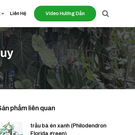
t
Liên Hệ
Video Hướng Dẫn
Huy
Sản phẩm liên quan
trầu bà én xanh (Philodendron
Florida green)