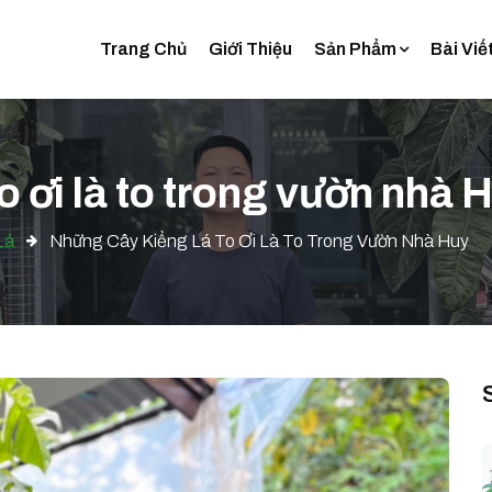
Trang Chủ
Giới Thiệu
Sản Phẩm
Bài Viế
o ơi là to trong vườn nhà 
Lá
Những Cây Kiểng Lá To Ơi Là To Trong Vườn Nhà Huy