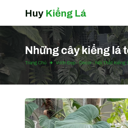
Huy
Kiểng Lá
Những cây kiểng lá t
Trang Chủ
Vườn Đẹp - Decor - Nội Thất Kiểng 