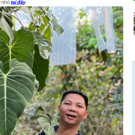
y nhỏ
tại đây