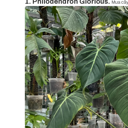
1. Philodendron Glorious.
Mua câ