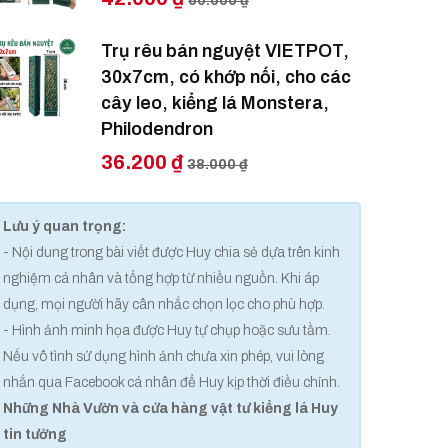
60.000 ₫
Trụ rêu bán nguyệt VIETPOT,
30x7cm, có khớp nối, cho các
cây leo, kiểng lá Monstera,
Philodendron
36.200 ₫
38.000 ₫
Lưu ý quan trọng:
- Nội dung trong bài viết được Huy chia sẻ dựa trên kinh
nghiệm cá nhân và tổng hợp từ nhiều nguồn. Khi áp
dụng, mọi người hãy cân nhắc chọn lọc cho phù hợp.
- Hình ảnh minh họa được Huy tự chụp hoặc sưu tầm.
Nếu vô tình sử dụng hình ảnh chưa xin phép, vui lòng
nhắn qua Facebook cá nhân để Huy kịp thời điều chỉnh.
Những Nhà Vườn và cửa hàng vật tư kiểng lá Huy
tin tưởng