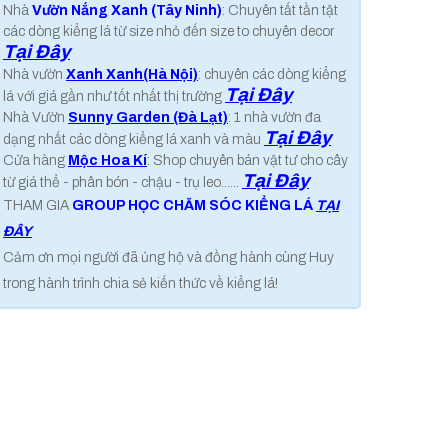
Nhà
Vườn Nắng Xanh (Tây Ninh)
: Chuyên tất tần tật
các dòng kiểng lá từ size nhỏ đến size to chuyên decor
Tại Đây
Nhà vườn
Xanh Xanh(Hà Nội)
: chuyên các dòng kiểng
Tại Đây
lá với giá gần như tốt nhất thị trường
Nhà Vườn
Sunny Garden (Đà Lạt)
: 1 nhà vườn đa
Tại Đây
dạng nhất các dòng kiểng lá xanh và màu
Cửa hàng
Mộc Hoa Kí
: Shop chuyên bán vật tư cho cây
Tại Đây
từ giá thể - phân bón - chậu - trụ leo......
THAM GIA
GROUP HỌC CHĂM SÓC KIỂNG LÁ
TẠI
ĐÂY
Cảm ơn mọi người đã ủng hộ và đồng hành cùng Huy
trong hành trình chia sẻ kiến thức về kiểng lá!