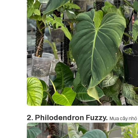
2. Philodendron Fuzzy.
Mua cây nhỏ