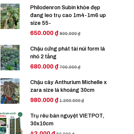
Philodenron Subin khỏe đẹp
đang leo trụ cao 1m4-1m6 up
size 55-
650.000 ₫
800.000 ₫
Chậu cứng phát tài núi form lá
nhỏ 2 tầng
680.000 ₫
700.000 ₫
Chậu cây Anthurium Michelle x
zara size lá khoảng 30cm
980.000 ₫
1.200.000 ₫
Trụ rêu bán nguyệt VIETPOT,
30x10cm
42.000 ₫