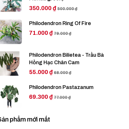
350.000 ₫
500.000 ₫
Philodendron Ring Of Fire
71.000 ₫
79.000 ₫
Philodendron Bilietea - Trầu Bà
Hồng Hạc Chân Cam
55.000 ₫
68.000 ₫
Philodendron Pastazanum
69.300 ₫
77.000 ₫
Sản phẩm mới mất