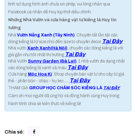
tình sử dụng hình ảnh chưa xin phép, vui lòng nhắn qua
Facebook cá nhân để Huy kịp thời điều chỉnh.
Những Nhà Vườn và cửa hàng vật tư kiểng lá Huy tin
tưởng
Nhà
Vườn Nắng Xanh (Tây Ninh)
: Chuyên tất tần tật các
Tại Đây
dòng kiểng lá từ size nhỏ đến size to chuyên decor
Nhà vườn
Xanh Xanh(Hà Nội)
: chuyên các dòng kiểng lá với
Tại Đây
giá gần như tốt nhất thị trường
Nhà Vườn
Sunny Garden (Đà Lạt)
: 1 nhà vườn đa dạng nhất
Tại Đây
các dòng kiểng lá xanh và màu
Cửa hàng
Mộc Hoa Kí
: Shop chuyên bán vật tư cho cây từ giá
Tại Đây
thể - phân bón - chậu - trụ leo......
THAM GIA
GROUP HỌC CHĂM SÓC KIỂNG LÁ
TẠI ĐÂY
Cảm ơn mọi người đã ủng hộ và đồng hành cùng Huy trong
hành trình chia sẻ kiến thức về kiểng lá!
Chia sẻ: