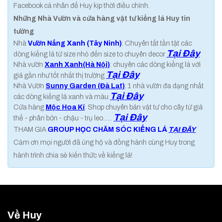
Facebook cá nhân để Huy kịp thời điều chỉnh.
Những Nhà Vườn và cửa hàng vật tư kiểng lá Huy tin
tưởng
Nhà
Vườn Nắng Xanh (Tây Ninh)
: Chuyên tất tần tật các
Tại Đây
dòng kiểng lá từ size nhỏ đến size to chuyên decor
Nhà vườn
Xanh Xanh(Hà Nội)
: chuyên các dòng kiểng lá với
Tại Đây
giá gần như tốt nhất thị trường
Nhà Vườn
Sunny Garden (Đà Lạt)
: 1 nhà vườn đa dạng nhất
Tại Đây
các dòng kiểng lá xanh và màu
Cửa hàng
Mộc Hoa Kí
: Shop chuyên bán vật tư cho cây từ giá
Tại Đây
thể - phân bón - chậu - trụ leo......
THAM GIA
GROUP HỌC CHĂM SÓC KIỂNG LÁ
TẠI ĐÂY
Cảm ơn mọi người đã ủng hộ và đồng hành cùng Huy trong
hành trình chia sẻ kiến thức về kiểng lá!
Về Huy