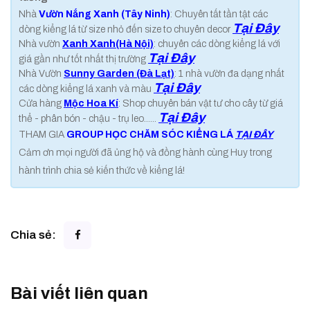
Nhà
Vườn Nắng Xanh (Tây Ninh)
: Chuyên tất tần tật các
Tại Đây
dòng kiểng lá từ size nhỏ đến size to chuyên decor
Nhà vườn
Xanh Xanh(Hà Nội)
: chuyên các dòng kiểng lá với
Tại Đây
giá gần như tốt nhất thị trường
Nhà Vườn
Sunny Garden (Đà Lạt)
: 1 nhà vườn đa dạng nhất
Tại Đây
các dòng kiểng lá xanh và màu
Cửa hàng
Mộc Hoa Kí
: Shop chuyên bán vật tư cho cây từ giá
Tại Đây
thể - phân bón - chậu - trụ leo......
THAM GIA
GROUP HỌC CHĂM SÓC KIỂNG LÁ
TẠI ĐÂY
Cảm ơn mọi người đã ủng hộ và đồng hành cùng Huy trong
hành trình chia sẻ kiến thức về kiểng lá!
Chia sẻ:
Bài viết liên quan