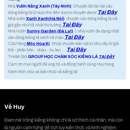
Nhà
Vườn Nắng Xanh (Tây Ninh)
: Chuyên tất tần tật các
Tại Đây
dòng kiểng lá từ size nhỏ đến size to chuyên decor
Nhà vườn
Xanh Xanh(Hà Nội)
: chuyên các dòng kiểng lá với
Tại Đây
giá gần như tốt nhất thị trường
Nhà Vườn
Sunny Garden (Đà Lạt)
: 1 nhà vườn đa dạng nhất
Tại Đây
các dòng kiểng lá xanh và màu
Cửa hàng
Mộc Hoa Kí
: Shop chuyên bán vật tư cho cây từ giá
Tại Đây
thể - phân bón - chậu - trụ leo......
THAM GIA
GROUP HỌC CHĂM SÓC KIỂNG LÁ
TẠI ĐÂY
Cảm ơn mọi người đã ủng hộ và đồng hành cùng Huy trong
hành trình chia sẻ kiến thức về kiểng lá!
Về Huy
Đam mê trồng kiểng không chỉ là sở thích cá nhân, mà còn
là nguồn cảm hứng để tích luỹ kiến thức và kinh nghiệm.