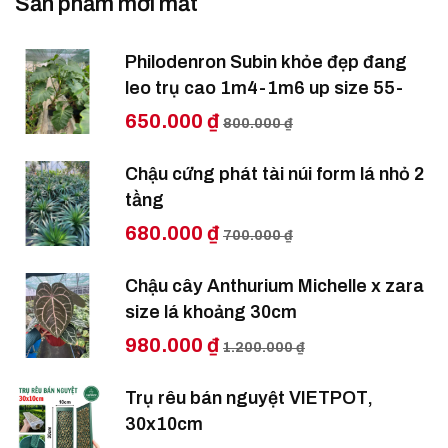
Sản phẩm mới mất
Philodenron Subin khỏe đẹp đang
leo trụ cao 1m4-1m6 up size 55-
650.000 ₫
800.000 ₫
Chậu cứng phát tài núi form lá nhỏ 2
tầng
680.000 ₫
700.000 ₫
Chậu cây Anthurium Michelle x zara
size lá khoảng 30cm
980.000 ₫
1.200.000 ₫
Trụ rêu bán nguyệt VIETPOT,
30x10cm